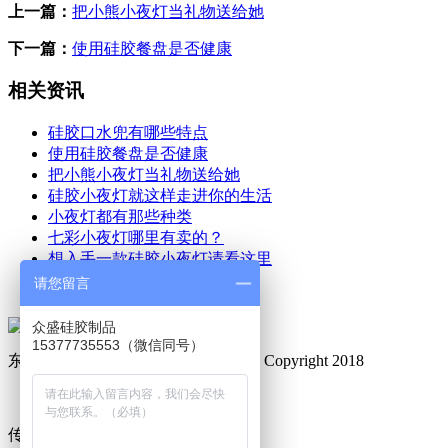
上一篇：
把小熊小夜灯当礼物送给她
下一篇：
使用硅胶餐盘是否健康
相关资讯
硅胶口水兜有哪些特点
使用硅胶餐盘是否健康
把小熊小夜灯当礼物送给她
硅胶小夜灯就这样走进你的生活
小夜灯都有那些种类
七彩小夜灯哪里有卖的？
想入手一款硅胶小夜灯请看这里
耐用小熊夜灯好用吗？
请您留言
众盛硅胶制品
15377735553（微信同号）
东莞市众盛硅橡胶制品有限公司 © Copyright 2018
备案号：粤ICP备19011269号
传真：0769-8101 3116