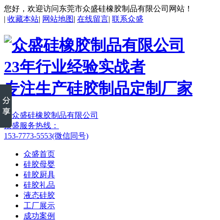
您好，欢迎访问东莞市众盛硅橡胶制品有限公司网站！
|
收藏本站
|
网站地图
|
在线留言
|
联系众盛
23年行业经验实战者
专注生产硅胶制品定制厂家
众盛服务热线：
153-7773-5553(微信同号)
众盛首页
硅胶母婴
硅胶厨具
硅胶礼品
液态硅胶
工厂展示
成功案例