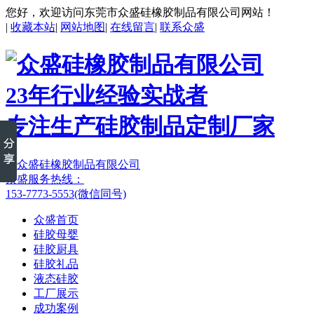
您好，欢迎访问东莞市众盛硅橡胶制品有限公司网站！
|
收藏本站
|
网站地图
|
在线留言
|
联系众盛
23年行业经验实战者
专注生产硅胶制品定制厂家
众盛服务热线：
153-7773-5553(微信同号)
众盛首页
硅胶母婴
硅胶厨具
硅胶礼品
液态硅胶
工厂展示
成功案例