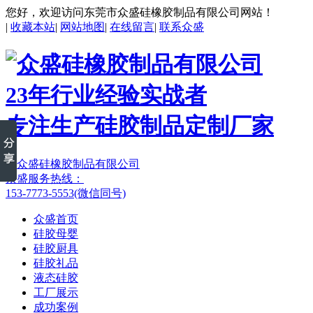
您好，欢迎访问东莞市众盛硅橡胶制品有限公司网站！
|
收藏本站
|
网站地图
|
在线留言
|
联系众盛
23年行业经验实战者
专注生产硅胶制品定制厂家
众盛服务热线：
153-7773-5553(微信同号)
众盛首页
硅胶母婴
硅胶厨具
硅胶礼品
液态硅胶
工厂展示
成功案例