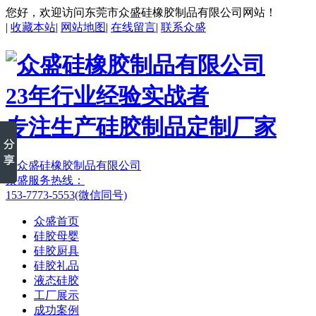
您好，欢迎访问东莞市众盛硅橡胶制品有限公司网站！
|
收藏本站
|
网站地图
|
在线留言
|
联系众盛
23年行业经验实战者
专注生产硅胶制品定制厂家
众盛服务热线：
153-7773-5553(微信同号)
众盛首页
硅胶母婴
硅胶厨具
硅胶礼品
液态硅胶
工厂展示
成功案例