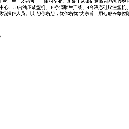
开发、生产及销售于一体的企业。20多年从事硅橡胶制品实践经
工中心、30台油压成型机、10条滴胶生产线、4台液态硅胶注
场操作人员。以“想你所想，忧你所忧”为宗旨，用心服务每位
号）