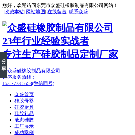
您好，欢迎访问东莞市众盛硅橡胶制品有限公司网站！
|
收藏本站
|
网站地图
|
在线留言
|
联系众盛
23年行业经验实战者
专注生产硅胶制品定制厂家
众盛服务热线：
153-7773-5553(微信同号)
众盛首页
硅胶母婴
硅胶厨具
硅胶礼品
液态硅胶
工厂展示
成功案例