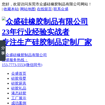
您好，欢迎访问东莞市众盛硅橡胶制品有限公司网站！
|
收藏本站
|
网站地图
|
在线留言
|
联系众盛
23年行业经验实战者
专注生产硅胶制品定制厂家
众盛服务热线：
153-7773-5553(微信同号)
众盛首页
硅胶母婴
硅胶厨具
硅胶礼品
液态硅胶
工厂展示
成功案例