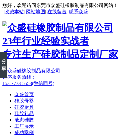
您好，欢迎访问东莞市众盛硅橡胶制品有限公司网站！
|
收藏本站
|
网站地图
|
在线留言
|
联系众盛
23年行业经验实战者
专注生产硅胶制品定制厂家
众盛服务热线：
153-7773-5553(微信同号)
众盛首页
硅胶母婴
硅胶厨具
硅胶礼品
液态硅胶
工厂展示
成功案例